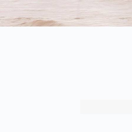
跳
至
主
要
內
容