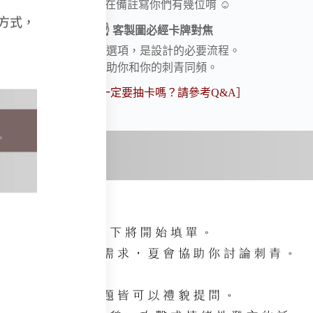
記得在備註寫你們有幾位唷 ☺
方式，
☝ 客製圖必經卡牌對焦
這不是選項，是設計的必要流程。
幫助你和你的刺青同頻。
［關於一定要抽卡嗎？請參考
Q&A
］